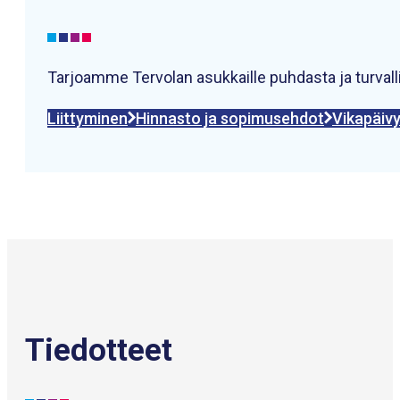
Tarjoamme Tervolan asukkaille puhdasta ja turvall
Liittyminen
Hinnasto ja sopimusehdot
Vikapäiv
Tiedotteet