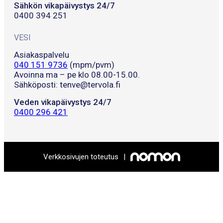
Sähkön vikapäivystys 24/7
0400 394 251
VESI
Asiakaspalvelu
040 151 9736
(mpm/pvm)
Avoinna ma – pe klo 08.00-15.00.
Sähköposti: tenve@tervola.fi
Veden vikapäivystys 24/7
0400 296 421
Verkkosivujen toteutus
|