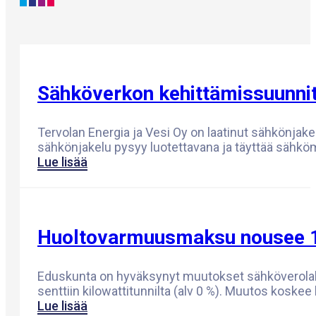
Sähköverkon kehittämissuunni
Tervolan Energia ja Vesi Oy on laatinut sähkönja
sähkönjakelu pysyy luotettavana ja täyttää sähk
Lue lisää
Huoltovarmuusmaksu nousee 1
Eduskunta on hyväksynyt muutokset sähköverolaki
senttiin kilowattitunnilta (alv 0 %). Muutos kos
Lue lisää