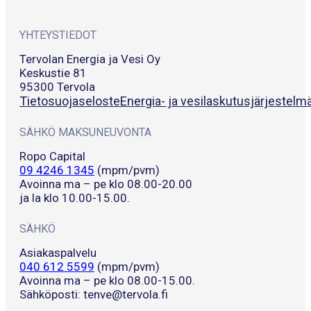
YHTEYSTIEDOT
Tervolan Energia ja Vesi Oy
Keskustie 81
95300 Tervola
Tietosuojaseloste
Energia- ja vesilaskutusjärjestelm
SÄHKÖ MAKSUNEUVONTA
Ropo Capital
09 4246 1345
(mpm/pvm)
Avoinna ma – pe klo 08.00-20.00
ja la klo 10.00-15.00.
SÄHKÖ
Asiakaspalvelu
040 612 5599
(mpm/pvm)
Avoinna ma – pe klo 08.00-15.00.
Sähköposti: tenve@tervola.fi